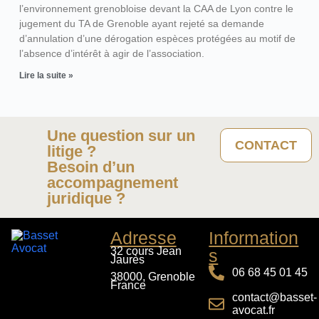
l’environnement grenobloise devant la CAA de Lyon contre le
jugement du TA de Grenoble ayant rejeté sa demande
d’annulation d’une dérogation espèces protégées au motif de
l’absence d’intérêt à agir de l’association.
Lire la suite »
Une question sur un
CONTACT
litige ?
Besoin d’un
accompagnement
juridique ?
Adresse
Information
32 cours Jean
s
Jaurès
06 68 45 01 45
38000, Grenoble
France
contact@basset-
avocat.fr