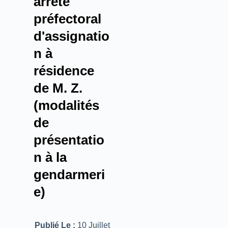
arrêté
préfectoral
d'assignatio
n à
résidence
de M. Z.
(modalités
de
présentatio
n à la
gendarmeri
e)
Publié Le :
10 Juillet