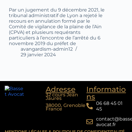
Par un jugement du 9 décembre 2021, le
tribunal administratif de Lyon a rejeté le
recours en annulation formé par le
Comité de vigilance de la plaine de l’Ain
(CPVA) et plusieurs requérants
particuliers à l’encontre de l’arrêté du 6
novembre 2019 du préfet de
avangardism-admin12
29 janvier 2024
Adresse
Informatio
32 cours Jean
ns
Jaurès
06 68 45 01
38000, Grenoble
France
45
contact@basse
avocat.fr
MENTIONS LÉGALES & POLITIQUE DE CONFIDENTITALITÉ​